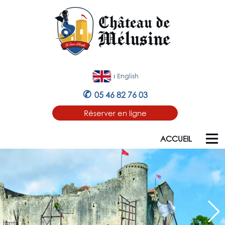
›
English
✆
05 46 82 76 03
Réserver en ligne
ACCUEIL