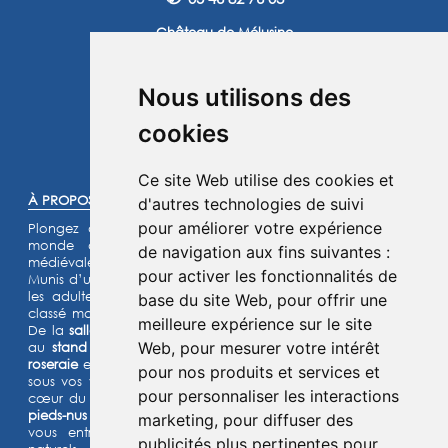
Château de Mélusine
2 route de Marennes
17620 Saint Jean d'Angle
Nous utilisons des
Instagram
Facebook
cookies
©2025 -
Atoutmédia
Ce site Web utilise des cookies et
À PROPOS :
d'autres technologies de suivi
pour améliorer votre expérience
Plongez dans l'histoire et laissez-vous transporter dans un
monde de chevaliers, de princesses et de légendes
de navigation aux fins suivantes :
médiévales.
pour activer les fonctionnalités de
Munis d’un jeu d’énigmes pour les enfants et d’un quiz pour
les adultes, lancez- vous à l’assaut de notre château fort
base du site Web
,
pour offrir une
classé monument historique et de son parc de 15 hectares.
meilleure expérience sur le site
De la
salle de garde
aux
remparts
, des
machines de guerre
Web
,
pour mesurer votre intérêt
au
stand d’archerie
, en passant par le
jardin médiéval
, la
roseraie
et les animaux de la
basse-cour
,
l’Histoire prend vie
pour nos produits et services et
sous vos yeux dans cette aventure
ludique et immersive au
pour personnaliser les interactions
cœur du Moyen Âge ! Deux parcours sensoriels (
le chemin
pieds-nus et la forêt musicale
) et un grand labyrinthe de maïs
marketing
,
pour diffuser des
vous entraîneront à la découverte de grands espaces
publicités plus pertinentes pour