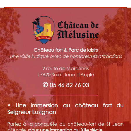
Château fort & Parc de loisirs
Une visite ludique avec de nombreuses attractions
2 route de Marennes
17620 Saint Jean d'Angle
✆
05 46 82 76 03
• Une immersion au château fort du
Seigneur Lusignan
Partez à la conquête du château-fort de St Jean
d’Angle,
pour une immersion au XIIe siècle
.