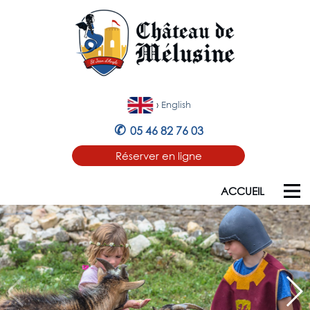
›
English
✆
05 46 82 76 03
Réserver en ligne
ACCUEIL