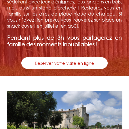
séduiront avec jeux d'énigmes, jeux anciens en bois,
mais aussi un stand d'archerie ! Restaurez-vous en
famille sur les aires de pique-nique du château. Si
vous n’avez rien prévu, vous trouverez sur place un
snack ouvert en juillet et en août.
Pendant plus de 3h vous partagerez en
famille des moments inoubliables !
Réserver votre visite en ligne