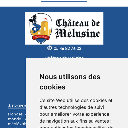
✆
05 46 82 76 03
Château de Mélusine
2 route de Marennes
17620 Saint Jean d'Angle
Nous utilisons des
Instagram
Facebook
cookies
©2025 -
Atoutmédia
Ce site Web utilise des cookies et
À PROPOS :
d'autres technologies de suivi
pour améliorer votre expérience
Plongez dans l'histoire et laissez-vous transporter dans un
monde de chevaliers, de princesses et de légendes
de navigation aux fins suivantes :
médiévales.
pour activer les fonctionnalités de