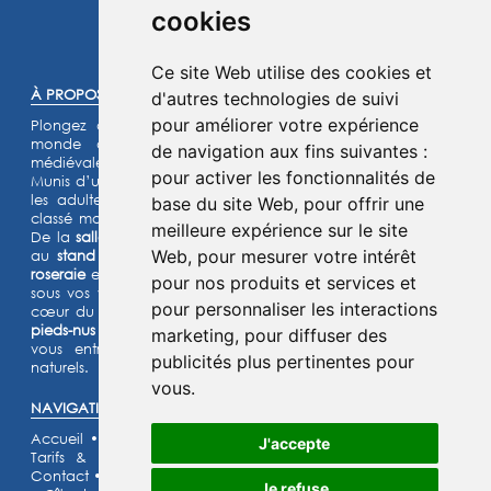
cookies
©2025 -
Atoutmédia
Ce site Web utilise des cookies et
À PROPOS :
d'autres technologies de suivi
pour améliorer votre expérience
Plongez dans l'histoire et laissez-vous transporter dans un
monde de chevaliers, de princesses et de légendes
de navigation aux fins suivantes :
médiévales.
pour activer les fonctionnalités de
Munis d’un jeu d’énigmes pour les enfants et d’un quiz pour
les adultes, lancez- vous à l’assaut de notre château fort
base du site Web
,
pour offrir une
classé monument historique et de son parc de 15 hectares.
meilleure expérience sur le site
De la
salle de garde
aux
remparts
, des
machines de guerre
Web
,
pour mesurer votre intérêt
au
stand d’archerie
, en passant par le
jardin médiéval
, la
roseraie
et les animaux de la
basse-cour
,
l’Histoire prend vie
pour nos produits et services et
sous vos yeux dans cette aventure
ludique et immersive au
pour personnaliser les interactions
cœur du Moyen Âge ! Deux parcours sensoriels (
le chemin
pieds-nus et la forêt musicale
) et un grand labyrinthe de maïs
marketing
,
pour diffuser des
vous entraîneront à la découverte de grands espaces
publicités plus pertinentes pour
naturels.
vous
.
NAVIGATION :
Accueil
•
Découvrir
•
Escape Games
•
Location de salle
•
J'accepte
Tarifs & Horaires
•
Évènements
•
Services
•
Scolaires
•
Contact
•
Galerie photos
•
Recrutement
•
Partenaires
•
FAQ
Je refuse