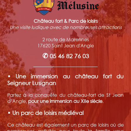
Château fort & Parc de loisirs
Une visite ludique avec de nombreuses attractions
2 route de Marennes
17620 Saint Jean d'Angle
✆
05 46 82 76 03
• Une immersion au château fort du
Seigneur Lusignan
Partez à la conquête du château-fort de St Jean
d’Angle,
pour une immersion au XIIe siècle
.
• Un parc de loisirs médiéval
Ce château est également un parc de loisirs où de
nombreuses activités pour toute la famille vous