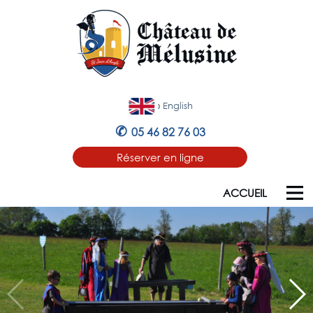
›
English
✆
05 46 82 76 03
Réserver en ligne
ACCUEIL