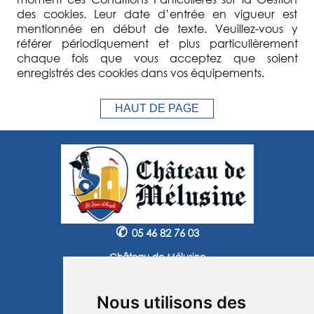
des cookies. Leur date d’entrée en vigueur est
mentionnée en début de texte. Veuillez-vous y
référer périodiquement et plus particulièrement
chaque fois que vous acceptez que soient
enregistrés des cookies dans vos équipements.
HAUT DE PAGE
✆
05 46 82 76 03
Château de Mélusine
2 route de Marennes
17620 Saint Jean d'Angle
Nous utilisons des
Instagram
Facebook