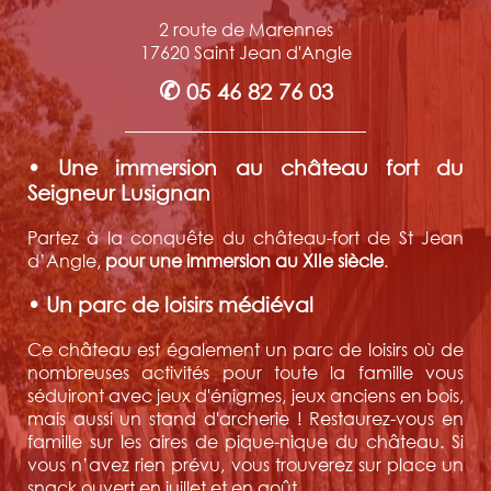
2 route de Marennes
17620 Saint Jean d'Angle
✆
05 46 82 76 03
• Une immersion au château fort du
Seigneur Lusignan
Partez à la conquête du château-fort de St Jean
d’Angle,
pour une immersion au XIIe siècle
.
• Un parc de loisirs médiéval
Ce château est également un parc de loisirs où de
nombreuses activités pour toute la famille vous
séduiront avec jeux d'énigmes, jeux anciens en bois,
mais aussi un stand d'archerie ! Restaurez-vous en
famille sur les aires de pique-nique du château. Si
vous n’avez rien prévu, vous trouverez sur place un
snack ouvert en juillet et en août.