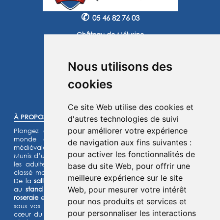
✆
05 46 82 76 03
Château de Mélusine
2 route de Marennes
17620 Saint Jean d'Angle
Nous utilisons des
Instagram
Facebook
cookies
©2025 -
Atoutmédia
Ce site Web utilise des cookies et
À PROPOS :
d'autres technologies de suivi
pour améliorer votre expérience
Plongez dans l'histoire et laissez-vous transporter dans un
monde de chevaliers, de princesses et de légendes
de navigation aux fins suivantes :
médiévales.
pour activer les fonctionnalités de
Munis d’un jeu d’énigmes pour les enfants et d’un quiz pour
les adultes, lancez- vous à l’assaut de notre château fort
base du site Web
,
pour offrir une
classé monument historique et de son parc de 15 hectares.
meilleure expérience sur le site
De la
salle de garde
aux
remparts
, des
machines de guerre
Web
,
pour mesurer votre intérêt
au
stand d’archerie
, en passant par le
jardin médiéval
, la
roseraie
et les animaux de la
basse-cour
,
l’Histoire prend vie
pour nos produits et services et
sous vos yeux dans cette aventure
ludique et immersive au
pour personnaliser les interactions
cœur du Moyen Âge ! Deux parcours sensoriels (
le chemin