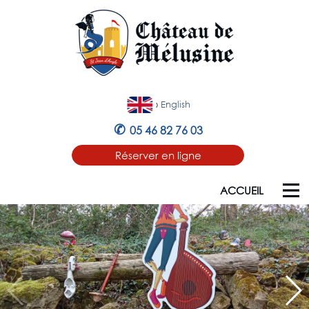
›
English
✆
05 46 82 76 03
Réserver en ligne
ACCUEIL