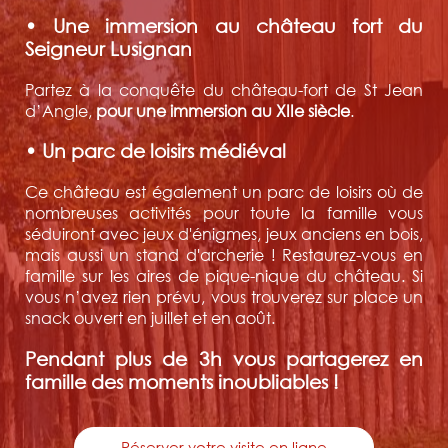
• Une immersion au château fort du
Seigneur Lusignan
Partez à la conquête du château-fort de St Jean
d’Angle,
pour une immersion au XIIe siècle
.
• Un parc de loisirs médiéval
Ce château est également un parc de loisirs où de
nombreuses activités pour toute la famille vous
séduiront avec jeux d'énigmes, jeux anciens en bois,
mais aussi un stand d'archerie ! Restaurez-vous en
famille sur les aires de pique-nique du château. Si
vous n’avez rien prévu, vous trouverez sur place un
snack ouvert en juillet et en août.
Pendant plus de 3h vous partagerez en
famille des moments inoubliables !
Réserver votre visite en ligne