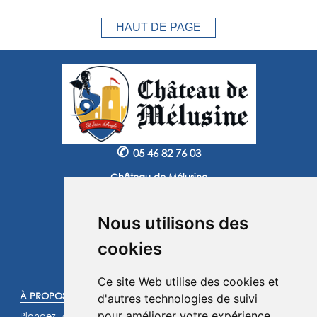
HAUT DE PAGE
✆
05 46 82 76 03
Château de Mélusine
2 route de Marennes
17620 Saint Jean d'Angle
Nous utilisons des
Instagram
Facebook
cookies
©2025 -
Atoutmédia
Ce site Web utilise des cookies et
À PROPOS :
d'autres technologies de suivi
pour améliorer votre expérience
Plongez dans l'histoire et laissez-vous transporter dans un