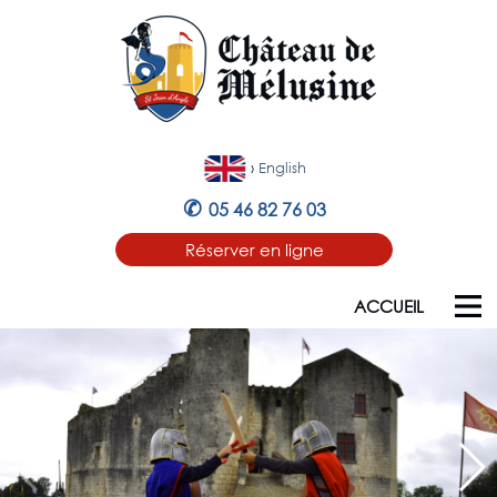
›
English
✆
05 46 82 76 03
Réserver en ligne
ACCUEIL