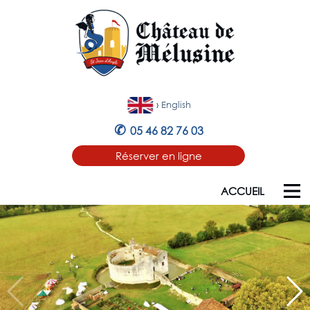
›
English
✆
05 46 82 76 03
Réserver en ligne
ACCUEIL