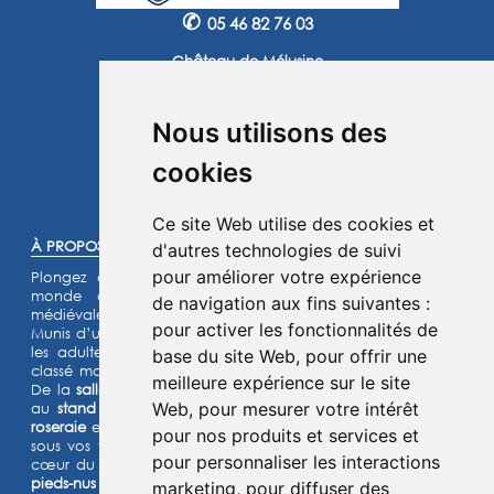
✆
05 46 82 76 03
Château de Mélusine
2 route de Marennes
17620 Saint Jean d'Angle
Nous utilisons des
Instagram
Facebook
cookies
©2025 -
Atoutmédia
Ce site Web utilise des cookies et
À PROPOS :
d'autres technologies de suivi
pour améliorer votre expérience
Plongez dans l'histoire et laissez-vous transporter dans un
monde de chevaliers, de princesses et de légendes
de navigation aux fins suivantes :
médiévales.
pour activer les fonctionnalités de
Munis d’un jeu d’énigmes pour les enfants et d’un quiz pour
les adultes, lancez- vous à l’assaut de notre château fort
base du site Web
,
pour offrir une
classé monument historique et de son parc de 15 hectares.
meilleure expérience sur le site
De la
salle de garde
aux
remparts
, des
machines de guerre
Web
,
pour mesurer votre intérêt
au
stand d’archerie
, en passant par le
jardin médiéval
, la
roseraie
et les animaux de la
basse-cour
,
l’Histoire prend vie
pour nos produits et services et
sous vos yeux dans cette aventure
ludique et immersive au
pour personnaliser les interactions
cœur du Moyen Âge ! Deux parcours sensoriels (
le chemin
pieds-nus et la forêt musicale
) et un grand labyrinthe de maïs
marketing
,
pour diffuser des