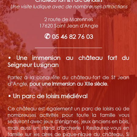
Une visite ludique avec de nombreuses attractions
2 route de Marennes
17620 Saint Jean d'Angle
✆
05 46 82 76 03
• Une immersion au château fort du
Seigneur Lusignan
Partez à la conquête du château-fort de St Jean
d’Angle,
pour une immersion au XIIe siècle
.
• Un parc de loisirs médiéval
Ce château est également un parc de loisirs où de
nombreuses activités pour toute la famille vous
séduiront avec jeux d'énigmes, jeux anciens en bois,
mais aussi un stand d'archerie ! Restaurez-vous en
famille sur les aires de pique-nique du château. Si