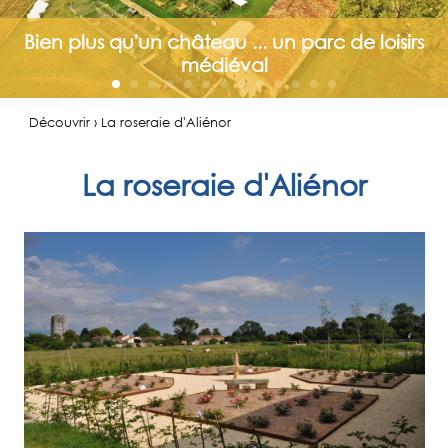
Bien plus qu'un château ... un parc de loisirs
médiéval
Découvrir › La roseraie d'Aliénor
La roseraie d'Aliénor