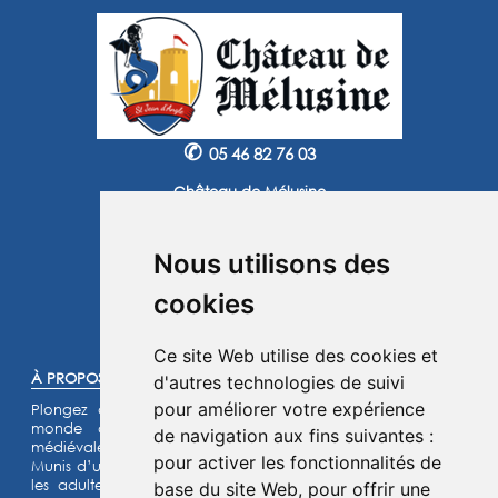
✆
05 46 82 76 03
Château de Mélusine
2 route de Marennes
17620 Saint Jean d'Angle
Nous utilisons des
Instagram
Facebook
cookies
©2025 -
Atoutmédia
Ce site Web utilise des cookies et
À PROPOS :
d'autres technologies de suivi
pour améliorer votre expérience
Plongez dans l'histoire et laissez-vous transporter dans un
monde de chevaliers, de princesses et de légendes
de navigation aux fins suivantes :
médiévales.
pour activer les fonctionnalités de
Munis d’un jeu d’énigmes pour les enfants et d’un quiz pour
les adultes, lancez- vous à l’assaut de notre château fort
base du site Web
,
pour offrir une