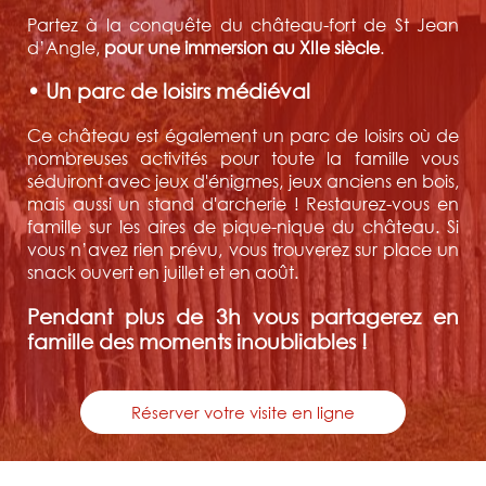
Partez à la conquête du château-fort de St Jean
d’Angle,
pour une immersion au XIIe siècle
.
• Un parc de loisirs médiéval
Ce château est également un parc de loisirs où de
nombreuses activités pour toute la famille vous
séduiront avec jeux d'énigmes, jeux anciens en bois,
mais aussi un stand d'archerie ! Restaurez-vous en
famille sur les aires de pique-nique du château. Si
vous n’avez rien prévu, vous trouverez sur place un
snack ouvert en juillet et en août.
Pendant plus de 3h vous partagerez en
famille des moments inoubliables !
Réserver votre visite en ligne