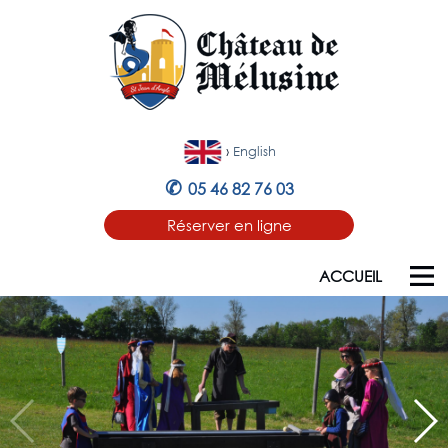
›
English
✆
05 46 82 76 03
Réserver en ligne
ACCUEIL